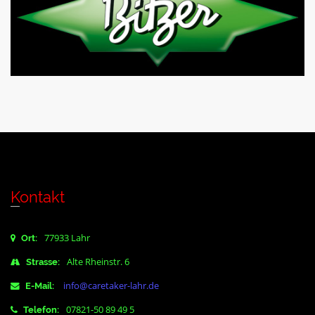
Kontakt
77933 Lahr
Ort:
Alte Rheinstr. 6
Strasse:
info@caretaker-lahr.de
E-Mail:
07821-50 89 49 5
Telefon: