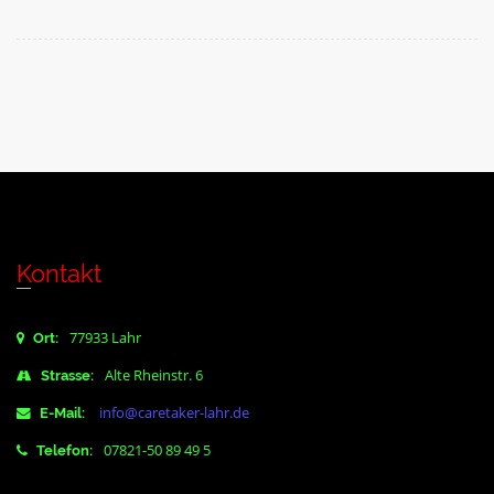
Kontakt
77933 Lahr
Ort:
Alte Rheinstr. 6
Strasse:
info@caretaker-lahr.de
E-Mail:
07821-50 89 49 5
Telefon: