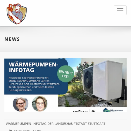
Toggl
navig
NEWS
WÄRMEPUMPEN-INFOTAG DER LANDESHAUPTSTADT STUTTGART